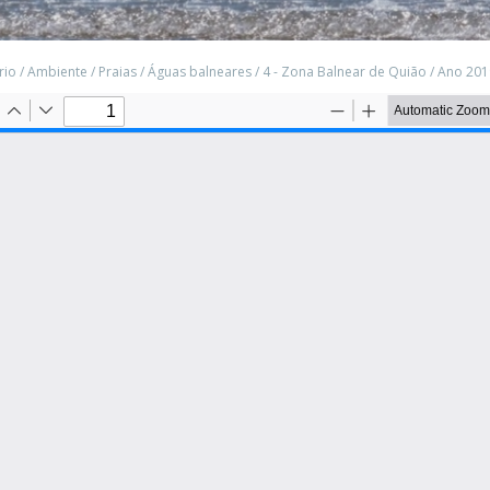
rio
/
Ambiente
/
Praias
/
Águas balneares
/
4 - Zona Balnear de Quião
/
Ano 201