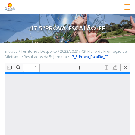
17_5ªPROVA_ESCALÃO_EF
Entrada
/
Território
/
Desporto
/
2022/2023
/
42º Plano de Promoção de
Atletismo
/
Resultados da 5ª Jornada
/
17_5ªProva_Escalão_EF