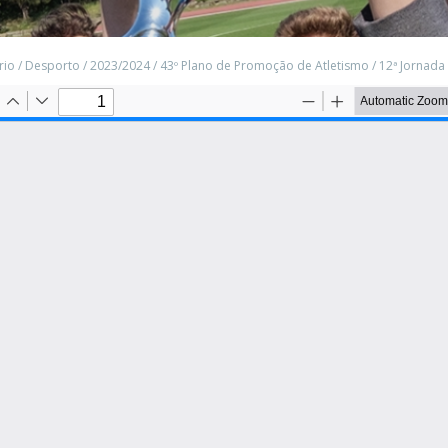
rio
/
Desporto
/
2023/2024
/
43º Plano de Promoção de Atletismo
/
12ª Jornada 