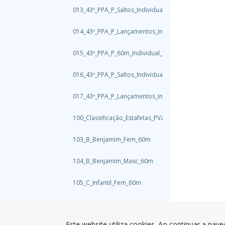
013_43º_PPA_P_Saltos_Individual_Fem
014_43º_PPA_P_Lançamentos_Individual_Fem
015_43º_PPA_P_60m_Individual_Masc
016_43º_PPA_P_Saltos_Individual_Masc
017_43º_PPA_P_Lançamentos_Individual_Masc
100_Classificação_Estafetas_PVarzim
103_B_Benjamim_Fem_60m
104_B_Benjamim_Masc_60m
105_C_Infantil_Fem_60m
106_C_Infantil_Masc_60m
Este website utiliza cookies. Ao continuar a nave