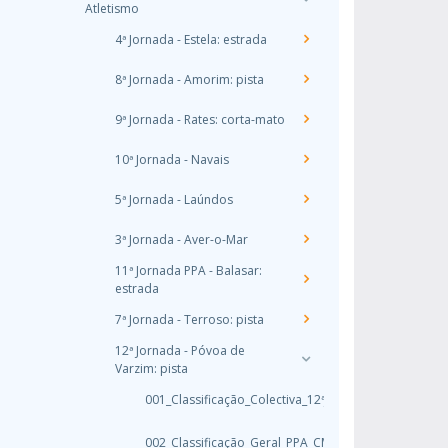
Atletismo
4ª Jornada - Estela: estrada
8ª Jornada - Amorim: pista
9ª Jornada - Rates: corta-mato
10ª Jornada - Navais
5ª Jornada - Laúndos
3ª Jornada - Aver-o-Mar
11ª Jornada PPA - Balasar:
estrada
7ª Jornada - Terroso: pista
12ª Jornada - Póvoa de
Varzim: pista
001_Classificação_Colectiva_12ªJornada_P_PVarzim
002_Classificação_Geral_PPA_CMato