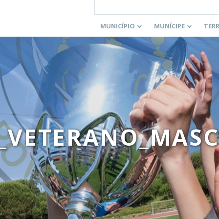
MUNICÍPIO
MUNÍCIPE
TER
H_VETERANO_MASC