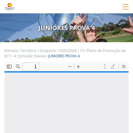
JUNIORES PROVA 4
Entrada
/
Território
/
Desporto
/
2025/2026
/
15.º Plano de Promoção de
BTT
/
4.ª Jornada: Navais
/
JUNIORES PROVA 4