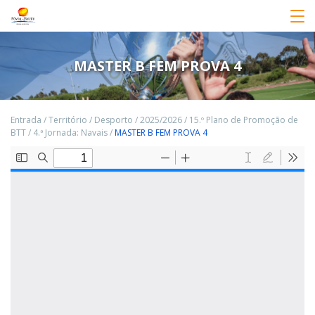
MASTER B FEM PROVA 4
Entrada
/
Território
/
Desporto
/
2025/2026
/
15.º Plano de Promoção de
BTT
/
4.ª Jornada: Navais
/
MASTER B FEM PROVA 4