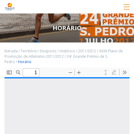
HORÁRIO
Entrada
/
Território
/
Desporto
/
Histórico
/
2011/2012
/
XXXII Plano de
Promoção de Atletismo 2011/2012
/
24º Grande Prémio de S.
Pedro
/
Horário