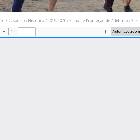
rio
/
Desporto
/
Histórico
/
2019/2020
/
Plano de Promoção de Atletismo
/
Resu