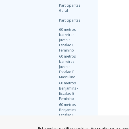
Participantes
Geral
Participantes
60 metros
barreiras
Juvenis -
Escalao E
Feminino
60 metros
barreiras
Juvenis -
Escalao E
Masculino
60 metros
Benjamins -
Escalao B
Feminino
60 metros
Benjamins -
Escalao B
Masculino
60 metros
Este website utiliza cookies. Ao continuar a nave