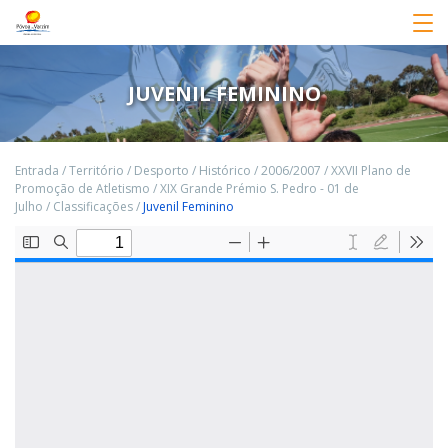
JUVENIL FEMININO
Entrada
/
Território
/
Desporto
/
Histórico
/
2006/2007
/
XXVII Plano de
Promoção de Atletismo
/
XIX Grande Prémio S. Pedro - 01 de
Julho
/
Classificações
/
Juvenil Feminino