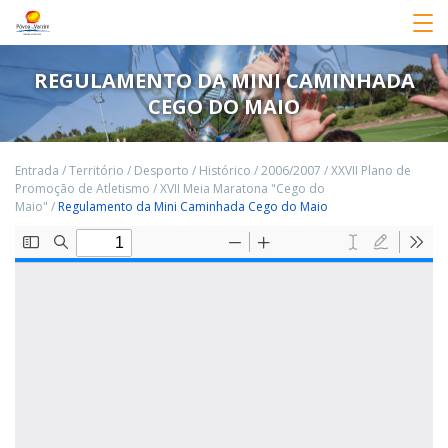
REGULAMENTO DA MINI CAMINHADA
CEGO DO MAIO
Entrada
/
Território
/
Desporto
/
Histórico
/
2006/2007
/
XXVII Plano de
Promoção de Atletismo
/
XVII Meia Maratona "Cego do
Maio"
/
Regulamento da Mini Caminhada Cego do Maio