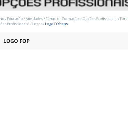
rio
/
Educação
/
Atividades
/
Fórum de Formação e Opções Profissionais
/
Fóru
es Profissionais"
/
Logos
/
Logo FOP.eps
LOGO FOP