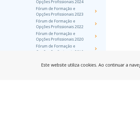
Opções Profissionais 2024
Fórum de Formação e
Opções Profissionais 2023
Fórum de Formação e
Opções Profissionais 2022
Fórum de Formação e
Opções Profissionais 2020
Fórum de Formação e
Opções Profissionais 2019
Fórum de Formação e
Opções Profissionais 2018
Este website utiliza cookies. Ao continuar a nave
Programa geral
Concurso "Cartaz - 15º
Fórum Formação e
Opções Profissionais"
ANEXO I
Formulário de
Candidatura
ANEXO II
Declaração
Ata Cartaz 15º FOP