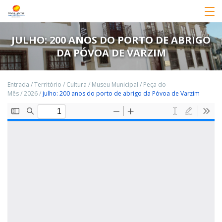
JULHO: 200 ANOS DO PORTO DE ABRIGO
DA PÓVOA DE VARZIM
Entrada
/
Território
/
Cultura
/
Museu Municipal
/
Peça do
Mês
/
2026
/
julho: 200 anos do porto de abrigo da Póvoa de Varzim