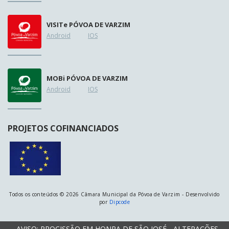
VISIT
e
PÓVOA DE VARZIM
Android
IOS
MOB
i
PÓVOA DE VARZIM
Android
IOS
PROJETOS COFINANCIADOS
Todos os conteúdos © 2026 Câmara Municipal da Póvoa de Varzim - Desenvolvido
por
Dipcode
AVISO: PROCISSÃO EM HONRA DE SÃO JOSÉ - ALTERAÇÕES