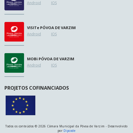
Android
IOS
VISIT
e
PÓVOA DE VARZIM
Android
IOS
MOB
i
PÓVOA DE VARZIM
Android
IOS
PROJETOS COFINANCIADOS
Todos os conteúdos © 2026 Câmara Municipal da Póvoa de Varzim - Desenvolvido
por
Dipcode