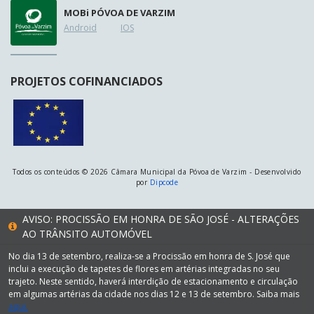
MOB
i
PÓVOA DE VARZIM
Android
IOS
PROJETOS COFINANCIADOS
Todos os conteúdos © 2026 Câmara Municipal da Póvoa de Varzim - Desenvolvido
por
Dipcode
AVISO: PROCISSÃO EM HONRA DE SÃO JOSÉ - ALTERAÇÕES
AO TRÂNSITO AUTOMÓVEL
No dia 13 de setembro, realiza-se a Procissão em honra de S. José que
inclui a execução de tapetes de flores em artérias integradas no seu
trajeto. Neste sentido, haverá interdição de estacionamento e circulação
em algumas artérias da cidade nos dias 12 e 13 de setembro. Saiba mais
aqui.