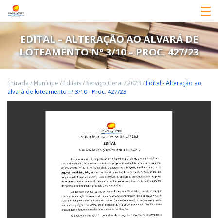
EDITAL – ALTERAÇÃO AO ALVARÁ DE
LOTEAMENTO Nº 3/10 – PROC. 427/23
Entrada
/
Munícipe
/
Editais
/
Serviço Geral
/
2023
/
Edital - Alteração ao
alvará de loteamento nº 3/10 - Proc. 427/23