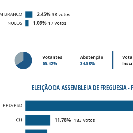
Votantes
Abstenção
Vota
65.42%
34.58%
Inscr