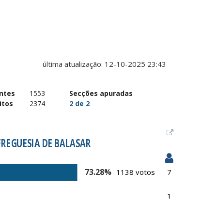
ntes
1553
Secções apuradas
itos
2374
2
de
2