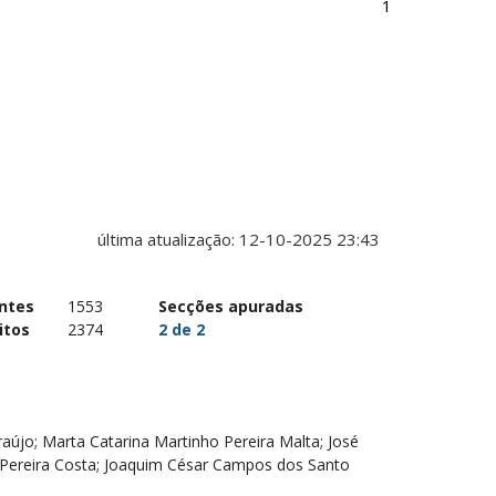
ntes
1553
Secções apuradas
itos
2374
2
de
2
aújo;
Marta Catarina Martinho Pereira Malta;
José
Pereira Costa;
Joaquim César Campos dos Santo