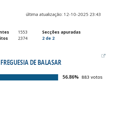
ntes
1553
Secções apuradas
itos
2374
2
de
2