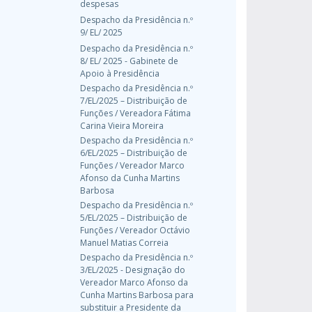
despesas
Despacho da Presidência n.º
9/ EL/ 2025
Despacho da Presidência n.º
8/ EL/ 2025 - Gabinete de
Apoio à Presidência
Despacho da Presidência n.º
7/EL/2025 – Distribuição de
Funções / Vereadora Fátima
Carina Vieira Moreira
Despacho da Presidência n.º
6/EL/2025 – Distribuição de
Funções / Vereador Marco
Afonso da Cunha Martins
Barbosa
Despacho da Presidência n.º
5/EL/2025 – Distribuição de
Funções / Vereador Octávio
Manuel Matias Correia
Despacho da Presidência n.º
3/EL/2025 - Designação do
Vereador Marco Afonso da
Cunha Martins Barbosa para
substituir a Presidente da