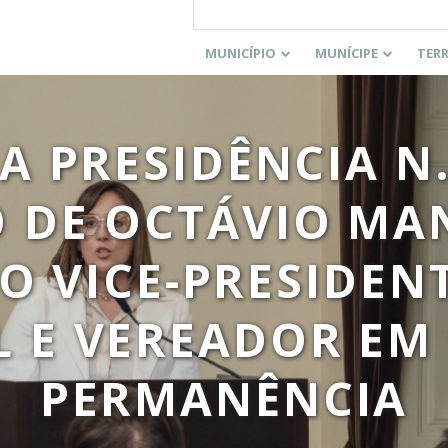
MUNICÍPIO
MUNÍCIPE
TER
 PRESIDÊNCIA N.º
 DE OCTÁVIO MA
O VICE-PRESIDEN
 E VEREADOR EM
PERMANÊNCIA