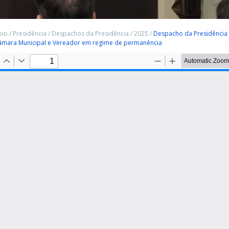
pio
/
Presidência
/
Despachos da Presidência
/
2025
/
Despacho da Presidência 
âmara Municipal e Vereador em regime de permanência