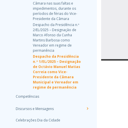
Câmara nas suas faltas e
impedimentos, durante os
períodos de férias do Vice-
Presidente da Câmara
Despacho da Presidência n.º
2/EL/2025 – Designação de
Marco Afonso da Cunha
Martins Barbosa como
Vereador em regime de
permanência
Despacho da Presidência
n.º 1/EL/2025 – Designação
de Octávio Manuel Matias
Correia como Vice-
Presidente da Câmara
Municipal e Vereador em
regime de permanência
Competências
Discursos e Mensagens
Celebrações Dia da Cidade