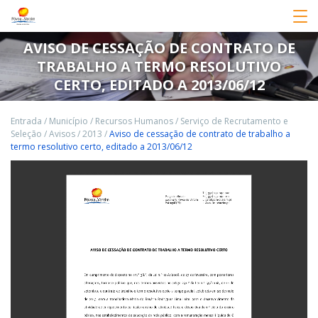
AVISO DE CESSAÇÃO DE CONTRATO DE
TRABALHO A TERMO RESOLUTIVO
CERTO, EDITADO A 2013/06/12
Entrada
/
Município
/
Recursos Humanos
/
Serviço de Recrutamento e
Seleção
/
Avisos
/
2013
/
Aviso de cessação de contrato de trabalho a
termo resolutivo certo, editado a 2013/06/12