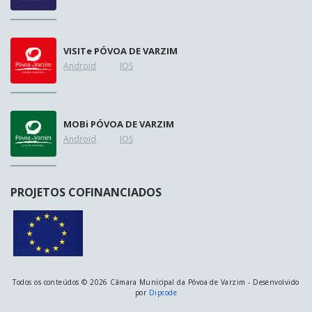
VISIT
e
PÓVOA DE VARZIM
Android
IOS
MOB
i
PÓVOA DE VARZIM
Android
IOS
PROJETOS COFINANCIADOS
Todos os conteúdos © 2026 Câmara Municipal da Póvoa de Varzim - Desenvolvido
por
Dipcode