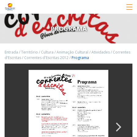
PROGRAMA
Entrada
/
Território
/
Cultura
/
Animação Cultural
/
Atividades
/
Correntes
d'Escritas
/
Correntes d'Escritas 2012
/
Programa