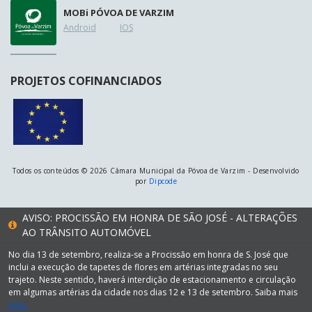
MOB
i
PÓVOA DE VARZIM
Android
IOS
PROJETOS COFINANCIADOS
Todos os conteúdos © 2026 Câmara Municipal da Póvoa de Varzim - Desenvolvido
por
Dipcode
AVISO: PROCISSÃO EM HONRA DE SÃO JOSÉ - ALTERAÇÕES
AO TRÂNSITO AUTOMÓVEL
No dia 13 de setembro, realiza-se a Procissão em honra de S. José que
inclui a execução de tapetes de flores em artérias integradas no seu
trajeto. Neste sentido, haverá interdição de estacionamento e circulação
em algumas artérias da cidade nos dias 12 e 13 de setembro. Saiba mais
aqui.