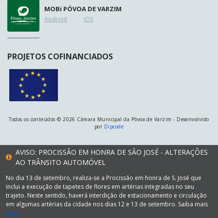
MOB
i
PÓVOA DE VARZIM
Android
IOS
PROJETOS COFINANCIADOS
Todos os conteúdos © 2026 Câmara Municipal da Póvoa de Varzim - Desenvolvido
por
Dipcode
AVISO: PROCISSÃO EM HONRA DE SÃO JOSÉ - ALTERAÇÕES
AO TRÂNSITO AUTOMÓVEL
No dia 13 de setembro, realiza-se a Procissão em honra de S. José que
inclui a execução de tapetes de flores em artérias integradas no seu
trajeto. Neste sentido, haverá interdição de estacionamento e circulação
em algumas artérias da cidade nos dias 12 e 13 de setembro. Saiba mais
aqui.