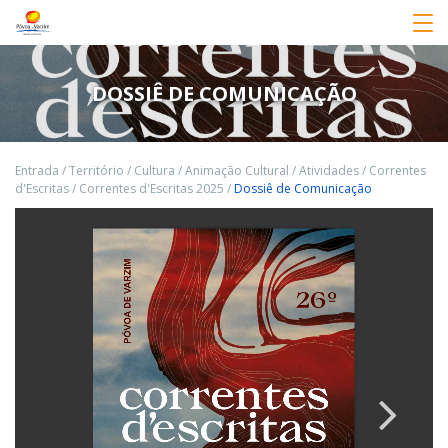
DOSSIÊ DE COMUNICAÇÃO
Entrada
/
Território
/
Cultura
/
Animação Cultural
/
Atividades
/
Correntes
d'Escritas
/
Correntes d'Escritas 2025
/
Dossiê de Comunicação