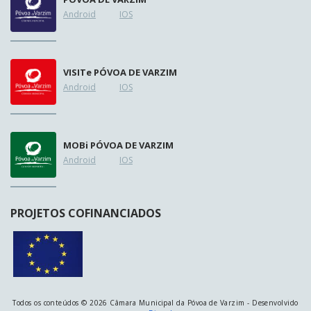
Android
IOS
VISIT
e
PÓVOA DE VARZIM
Android
IOS
MOB
i
PÓVOA DE VARZIM
Android
IOS
PROJETOS COFINANCIADOS
Todos os conteúdos © 2026 Câmara Municipal da Póvoa de Varzim - Desenvolvido