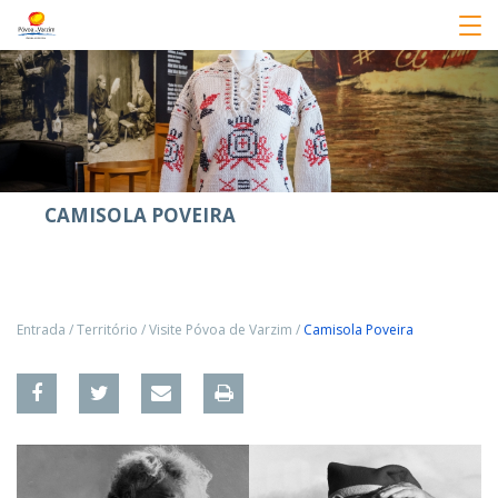
CAMISOLA POVEIRA
Entrada
/
Território
/
Visite Póvoa de Varzim
/
Camisola Poveira