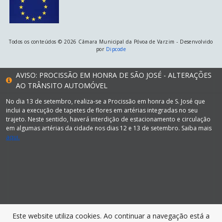
Todos os conteúdos © 2026 Câmara Municipal da Póvoa de Varzim - Desenvolvido
por
Dipcode
AVISO: PROCISSÃO EM HONRA DE SÃO JOSÉ - ALTERAÇÕES
AO TRÂNSITO AUTOMÓVEL
No dia 13 de setembro, realiza-se a Procissão em honra de S. José que
inclui a execução de tapetes de flores em artérias integradas no seu
trajeto. Neste sentido, haverá interdição de estacionamento e circulação
em algumas artérias da cidade nos dias 12 e 13 de setembro. Saiba mais
aqui.
Este website utiliza cookies. Ao continuar a navegação está a