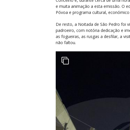
Concelho e, durante cerca de uma hora
e muita animação a esta emissão. O edi
Póvoa e programa cultural, económico e 
De resto, a Noitada de São Pedro foi v
padroeiro, com notória dedicação e ime
as fogueiras, as rusgas a desfilar, a v
não faltou.