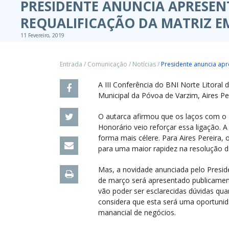
PRESIDENTE ANUNCIA APRESEN
REQUALIFICAÇÃO DA MATRIZ E
11 Fevereiro, 2019
Entrada
/
Comunicação
/
Notícias
/
Presidente anuncia apr
A III Conferência do BNI Norte Litoral
Municipal da Póvoa de Varzim, Aires Per
O autarca afirmou que os laços com o 
Honorário veio reforçar essa ligação.
forma mais célere. Para Aires Pereira, 
para uma maior rapidez na resolução d
Mas, a novidade anunciada pelo Presi
de março será apresentado publicament
vão poder ser esclarecidas dúvidas qua
considera que esta será uma oportunida
manancial de negócios.