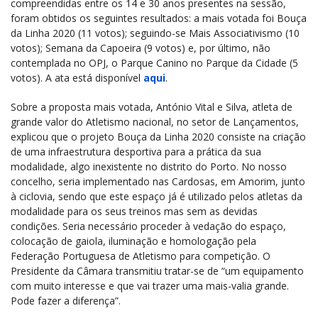
compreendidas entre os 14 e 30 anos presentes na sessão,
foram obtidos os seguintes resultados: a mais votada foi Bouça
da Linha 2020 (11 votos); seguindo-se Mais Associativismo (10
votos); Semana da Capoeira (9 votos) e, por último, não
contemplada no OPJ, o Parque Canino no Parque da Cidade (5
votos). A ata está disponível
aqui
.
Sobre a proposta mais votada, António Vital e Silva, atleta de
grande valor do Atletismo nacional, no setor de Lançamentos,
explicou que o projeto Bouça da Linha 2020 consiste na criação
de uma infraestrutura desportiva para a prática da sua
modalidade, algo inexistente no distrito do Porto. No nosso
concelho, seria implementado nas Cardosas, em Amorim, junto
à ciclovia, sendo que este espaço já é utilizado pelos atletas da
modalidade para os seus treinos mas sem as devidas
condições. Seria necessário proceder à vedação do espaço,
colocação de gaiola, iluminação e homologação pela
Federação Portuguesa de Atletismo para competição. O
Presidente da Câmara transmitiu tratar-se de “um equipamento
com muito interesse e que vai trazer uma mais-valia grande.
Pode fazer a diferença”.