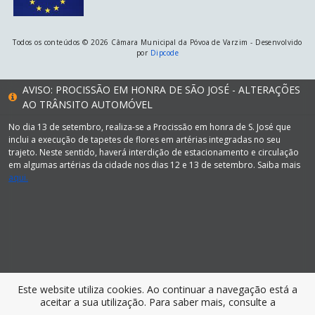
Todos os conteúdos © 2026 Câmara Municipal da Póvoa de Varzim - Desenvolvido
por
Dipcode
AVISO: PROCISSÃO EM HONRA DE SÃO JOSÉ - ALTERAÇÕES
AO TRÂNSITO AUTOMÓVEL
No dia 13 de setembro, realiza-se a Procissão em honra de S. José que
inclui a execução de tapetes de flores em artérias integradas no seu
trajeto. Neste sentido, haverá interdição de estacionamento e circulação
em algumas artérias da cidade nos dias 12 e 13 de setembro. Saiba mais
aqui.
Este website utiliza cookies. Ao continuar a navegação está a
aceitar a sua utilização. Para saber mais, consulte a