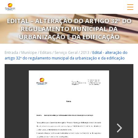
EDITAL – ALTERAÇÃO DO ARTIGO 32º DO
REGULAMENTO MUNICIPAL DA
URBANIZAÇÃO E DA EDIFICAÇÃO
Entrada
/
Munícipe
/
Editais
/
Serviço Geral
/
2013
/
Edital - alteração do
artigo 32º do regulamento municipal da urbanização e da edificação