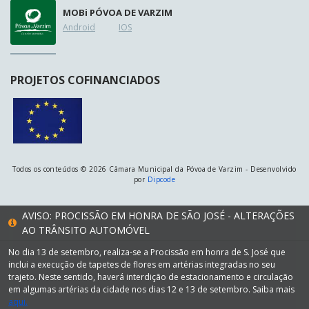
MOB
i
PÓVOA DE VARZIM
Android
IOS
PROJETOS COFINANCIADOS
Todos os conteúdos © 2026 Câmara Municipal da Póvoa de Varzim - Desenvolvido
por
Dipcode
AVISO: PROCISSÃO EM HONRA DE SÃO JOSÉ - ALTERAÇÕES
AO TRÂNSITO AUTOMÓVEL
No dia 13 de setembro, realiza-se a Procissão em honra de S. José que
inclui a execução de tapetes de flores em artérias integradas no seu
trajeto. Neste sentido, haverá interdição de estacionamento e circulação
em algumas artérias da cidade nos dias 12 e 13 de setembro. Saiba mais
aqui.