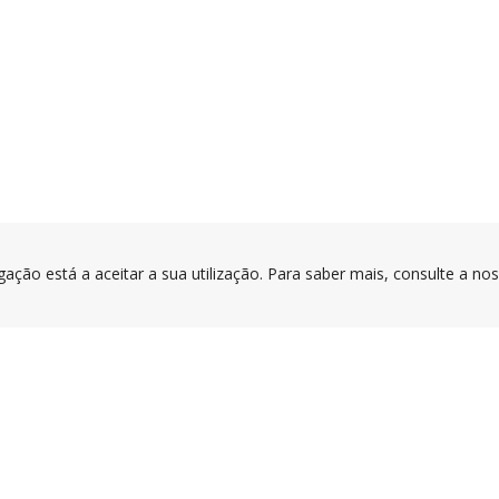
gação está a aceitar a sua utilização. Para saber mais, consulte a no
PORTAL
APPS
PROJETO
COFINAN
Privacidade e