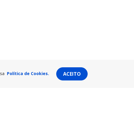
ssa
Política de Cookies.
ACEITO
AVISO: PROCISSÃO EM HONRA DE SÃO
JOSÉ - ALTERAÇÕES AO TRÂNSITO
S
AUTOMÓVEL
CIADOS