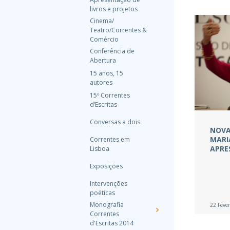
livros e projetos
Cinema/
Teatro/Correntes &
Comércio
Conferência de
Abertura
15 anos, 15
autores
15º Correntes
d’Escritas
Conversas a dois
NOVA
MARI
Correntes em
APRE
Lisboa
Exposições
Intervenções
poéticas
Monografia
22 Fever
Correntes
d'Escritas 2014