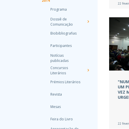
2014
22 Fever
Programa
Dossiê de
Comunicação
Biobibliografias
Participantes
Notícias
publicadas
Concursos
Literários
"NUM
Prémios Literários
UM P
VEZ 
Revista
URGE
Mesas
Feira do Livro
22 Fever
Apresentação de