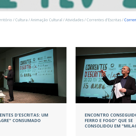
rritório
/
Cultura
/
Animação Cultural
/
Atividades
/
Correntes d'Escritas
/
Corren
ENTES D'ESCRITAS: UM
ENCONTRO CONSEGUID
AGRE" CONSUMADO
FERRO E FOGO" QUE SE
CONSOLIDOU EM "MILA